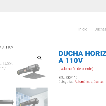
Inicio
Ducha
A A 110V
DUCHA HORI
A 110V
(
valoración de cliente)
SKU:
2807110
Categorías:
Automáticas
,
Duchas